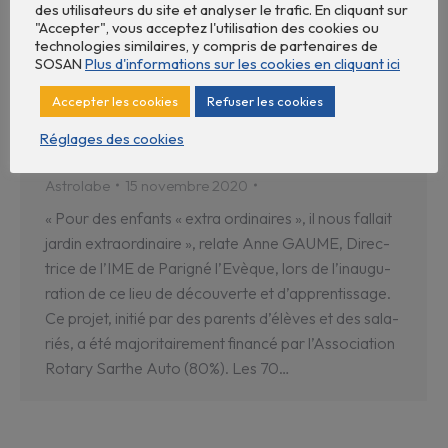
des utilisateurs du site et analyser le trafic. En cliquant sur
"Accepter", vous acceptez l'utilisation des cookies ou
technologies similaires, y compris de partenaires de
SOSAN
Plus d'informations sur les cookies en cliquant ici
Accepter les cookies
Refuser les cookies
Réglages des cookies
JARDIN SENSORIEL À L’IME
Astrolabe
15 novembre 2020
« Pour des enfants « extra ordi­naires », il nous fallait
jardin extra­or­di­naire », relate Anne GAUME, Direc­
trice de l’IME de Pari­gné l’Evèque, lors de l’inau­gu­
ra­tion de ce lieu de décou­verte et d’ap­pren­tis­sage.
Ce projet, initié par des parents d’élèves et des sala­
riés, a été majo­ri­tai­re­ment financé par l’As­so­cia­tion
Rotary Sarthe Auto (80%). Les 70…