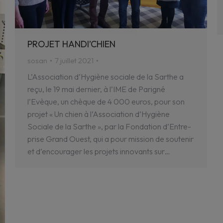
PROJET HANDI’CHIEN
sosan
7 juillet 2021
L’As­so­cia­tion d’Hy­giène sociale de la Sarthe a
reçu, le 19 mai dernier, à l’IME de Pari­gné
l’Evèque, un chèque de 4 000 euros, pour son
projet « Un chien à l’As­so­cia­tion d’Hy­giène
Sociale de la Sarthe », par la Fonda­tion d’En­tre­
prise Grand Ouest, qui a pour mission de soute­nir
et d’en­cou­ra­ger les projets inno­vants sur…