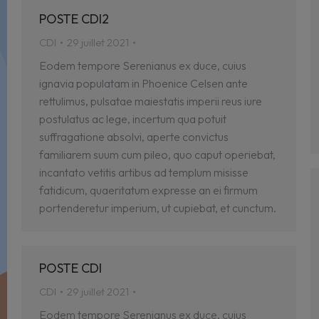
POSTE CDI2
CDI
29 juillet 2021
Eodem tempore Serenianus ex duce, cuius
ignavia populatam in Phoenice Celsen ante
rettulimus, pulsatae maiestatis imperii reus iure
postulatus ac lege, incertum qua potuit
suffragatione absolvi, aperte convictus
familiarem suum cum pileo, quo caput operiebat,
incantato vetitis artibus ad templum misisse
fatidicum, quaeritatum expresse an ei firmum
portenderetur imperium, ut cupiebat, et cunctum.
POSTE CDI
CDI
29 juillet 2021
Eodem tempore Serenianus ex duce, cuius