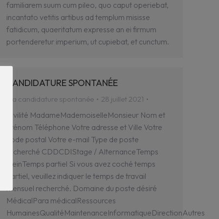
familiarem suum cum pileo, quo caput operiebat,
incantato vetitis artibus ad templum misisse
fatidicum, quaeritatum expresse an ei firmum
portenderetur imperium, ut cupiebat, et cunctum.
CANDIDATURE SPONTANÉE
Ma candidature spontanée
28 juillet 2021
Civilité MadameMademoiselleMonsieur Nom et
prénom Téléphone Votre adresse et Ville Votre
code postal Votre e-mail Type de poste
recherché CDDCDIStage / AlternanceTemps
pleinTemps partiel Si vous avez coché temps
partiel, veuillez indiquer le temps de travail
mensuel recherché. Domaine du poste désiré
MédicalPara médicalRessources
HumainesQualitéMaintenanceInformatiqueDirectionAutres