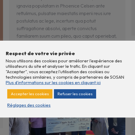
ignavia populatam in Phoenice Celsen ante
rettulimus, pulsatae maiestatis imperii reus iure
postulatus ac lege, incertum qua potuit
suffragatione absolvi, aperte convictus
familiarem suum cum pileo, quo caput operiebat,
incantato vetitis artibus ad templum misisse
fatidicum, quaeritatum expresse an ei firmum
Respect de votre vie privée
portenderetur imperium, ut cupiebat, et cunctum.
Nous utilisons des cookies pour améliorer l'expérience des
Civilité MadameMademoiselleMonsieur…
utilisateurs du site et analyser le trafic. En cliquant sur
"Accepter", vous acceptez l'utilisation des cookies ou
technologies similaires, y compris de partenaires de SOSAN
Plus d'informations sur les cookies en cliquant ici
Accepter les cookies
Refuser les cookies
Réglages des cookies