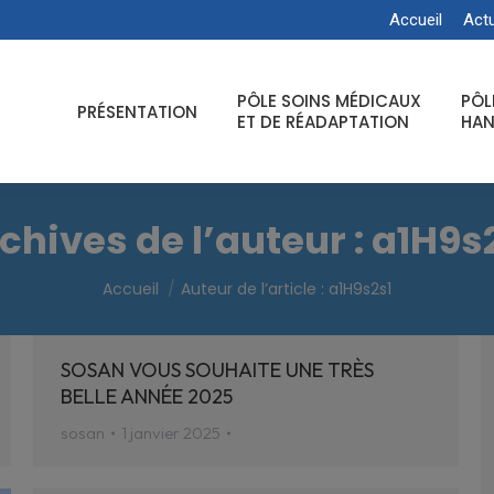
Accueil
Actu
PÔLE SOINS MÉDICAUX
PÔL
PRÉSENTATION
ET DE RÉADAPTATION
HAN
chives de l’auteur :
a1H9s
Vous êtes ici :
Accueil
Auteur de l’article : a1H9s2s1
SOSAN VOUS SOUHAITE UNE TRÈS
BELLE ANNÉE 2025
sosan
1 janvier 2025