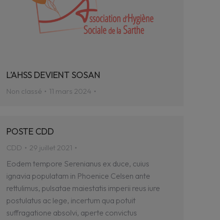
L’AHSS DEVIENT SOSAN
Non classé
11 mars 2024
POSTE CDD
CDD
29 juillet 2021
Eodem tempore Serenianus ex duce, cuius
ignavia populatam in Phoenice Celsen ante
rettulimus, pulsatae maiestatis imperii reus iure
postulatus ac lege, incertum qua potuit
suffragatione absolvi, aperte convictus