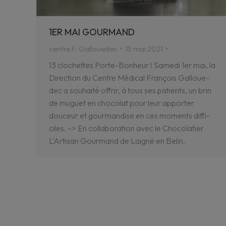
1ER MAI GOURMAND
centre F. Gallouedec
15 mai 2021
13 clochettes Porte-Bonheur ! Samedi 1er mai, la
Direc­tion du Centre Médi­cal François Galloue­
dec a souhaité offrir, à tous ses patients, un brin
de muguet en choco­lat pour leur appor­ter
douceur et gour­man­dise en ces moments diffi­
ciles. –> En colla­bo­ra­tion avec le Choco­la­tier
L’Ar­ti­san Gour­mand de Laigné en Belin.