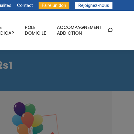
alités
Contact
Faire un don
Rejoignez-nous
E
PÔLE
ACCOMPAGNEMENT
Recherche
DICAP
DOMICILE
ADDICTION
:
2s1