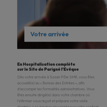
Votre arrivée
En Hospitalisation complète
sur le Site de Parigné l’Evêque
Dès votre arrivée à Sosan Pôle SMR, vous êtes
accueilli(e) au « Bureau des Entrées », afin
d’accomplir les formalités administratives. Vous
êtes ensuite dirigé(e) dans votre chambre où
l’infirmier vous reçoit et prépare votre visite
d’entrée. Les équipes œuvrent pour votre confort