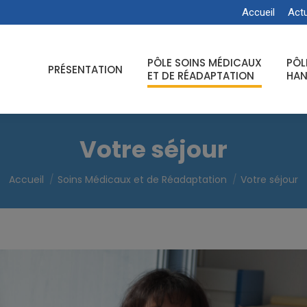
Accueil
Actu
PÔLE SOINS MÉDICAUX
PÔL
PRÉSENTATION
ET DE RÉADAPTATION
HAN
Votre séjour
Vous êtes ici :
Accueil
Soins Médicaux et de Réadaptation
Votre séjour