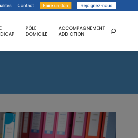
alités
Contact
Faire un don
Rejoignez-nous
E
PÔLE
ACCOMPAGNEMENT
Recherche
DICAP
DOMICILE
ADDICTION
: