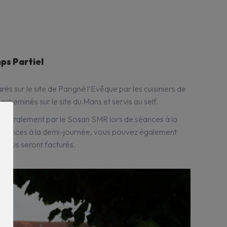
ps Partiel
és sur le site de Parigné l’Evêque par les cuisiniers de
e acheminés sur le site du Mans et servis au self.
intégralement par le Sosan SMR lors de séances à la
e séances à la demi-journée, vous pouvez également
s vous seront facturés.