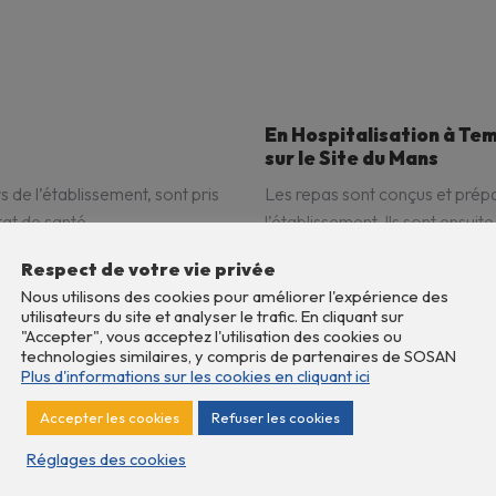
En Hospitalisation à Tem
sur le Site du Mans
s de l’établissement, sont pris
Les repas sont conçus et prépar
at de santé.
l’établissement. Ils sont ensuit
ute pour évaluer vos besoins
Les repas sont pris en charge 
Respect de votre vie privée
ns.
journée. Si vous bénéficiez d
Nous utilisons des cookies pour améliorer l'expérience des
déjeuner au self, mais les repa
utilisateurs du site et analyser le trafic. En cliquant sur
"Accepter", vous acceptez l'utilisation des cookies ou
technologies similaires, y compris de partenaires de SOSAN
Plus d'informations sur les cookies en cliquant ici
Accepter les cookies
Refuser les cookies
Réglages des cookies