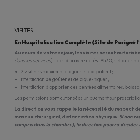
VISITES
En Hospitalisation Complète (Site de Parigné l
Au cours de votre séjour, les visites seront autoris
dans les services
) – pas d’arrivée après 19h30, selon les mo
2 visiteurs maximum par jour et par patient ;
Interdiction de goûter et de pique-niquer ;
Interdiction d’apporter des denrées alimentaires, boisson
Les permissions sont autorisées uniquement sur prescripti
La direction vous rappelle la nécessité du respect de
masque chirurgical, distanciation physique.
Si non re
compris dans la chambre), la direction pourra décider d