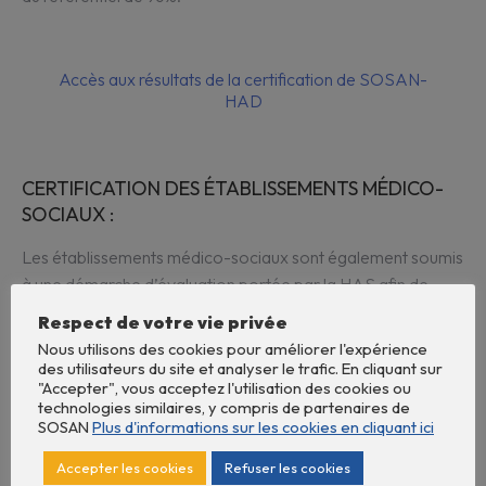
Accès aux résultats de la certification de SOSAN-
HAD
CERTIFICATION DES ÉTABLISSEMENTS MÉDICO-
SOCIAUX :
Les établissements médico-sociaux sont également soumis
à une démarche d’évaluation portée par la HAS afin de
s’assurer de la qualité des accompagnements des
Respect de votre vie privée
personnes accueillis dans ces établissements.
Nous utilisons des cookies pour améliorer l'expérience
des utilisateurs du site et analyser le trafic. En cliquant sur
Les résultats des évaluations des établissements médico-
"Accepter", vous acceptez l'utilisation des cookies ou
sociaux de SOSAN seront prochainement disponibles sur le
technologies similaires, y compris de partenaires de
SOSAN
Plus d'informations sur les cookies en cliquant ici
site de la HAS.
Accepter les cookies
Refuser les cookies