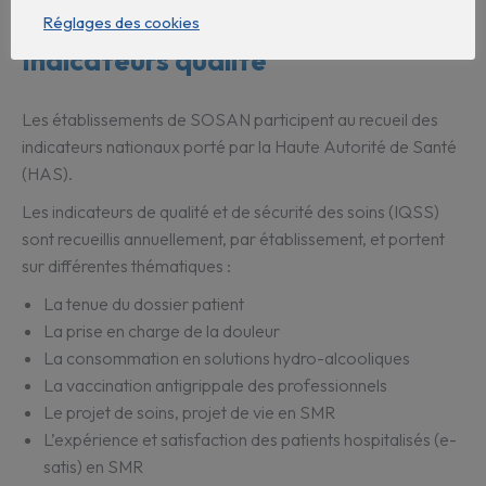
Réglages des cookies
Indicateurs qualité
Les établissements de SOSAN participent au recueil des
indicateurs nationaux porté par la Haute Autorité de Santé
(HAS).
Les indicateurs de qualité et de sécurité des soins (IQSS)
sont recueillis annuellement, par établissement, et portent
sur différentes thématiques :
La tenue du dossier patient
La prise en charge de la douleur
La consommation en solutions hydro-alcooliques
La vaccination antigrippale des professionnels
Le projet de soins, projet de vie en SMR
L’expérience et satisfaction des patients hospitalisés (e-
satis) en SMR