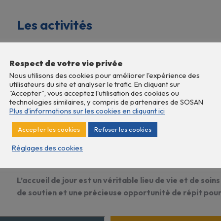
Les activités
• ateliers mémoire
Respect de votre vie privée
• ateliers mobi­li­sant le langage ou l’ac­ti­vité physique : dexté
Nous utilisons des cookies pour améliorer l'expérience des
lo­gie, etc…)
utilisateurs du site et analyser le trafic. En cliquant sur
• ateliers à média­tion artis­tique : dessin, pein­ture, mode­la­ge
"Accepter", vous acceptez l'utilisation des cookies ou
• ateliers jardi­nage
technologies similaires, y compris de partenaires de SOSAN
Plus d'informations sur les cookies en cliquant ici
• ateliers cuisine
• ateliers brico­lage
Accepter les cookies
Refuser les cookies
• ateliers « bien-être »
Réglages des cookies
• sorties à l’ex­té­rieur
L’ac­cueil de jour est un véri­table lieu de vie et de so
de soutien et une précieuse oppor­tu­nité de répit pour