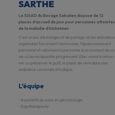
SARTHE
Le SSIAD du Bocage Sabo­lien dispose de 12
places d’ac­cueil de jour pour personnes atteintes
de la mala­die d’Alz­hei­mer.
C’est un lieu d’échanges et de partage où les anima­tion
orga­ni­sées favo­risent l’au­to­no­mie, l’épa­nouis­se­ment
person­nel et valo­risent la personne à un moment de sa
vie où les inca­pa­ci­tés progressent. Elles visent à retrou­
ver ou préser­ver le goût, le plai­sir de vivre dans une
ambiance convi­viale et ludique.
L’équipe
• Assis­tants de soins en géron­to­lo­gie
• Ergo­thé­ra­peute