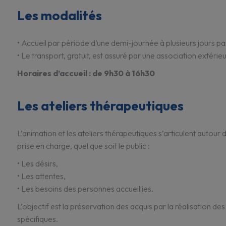
Les modalités
• Accueil par période d’une demi-jour­née à plusieurs jours p
• Le trans­port, gratuit, est assuré par une asso­cia­tion exté­rie
Horaires d’ac­cueil : de 9h30 à 16h30
Les ateliers thérapeutiques
L’ani­ma­tion et les ateliers théra­peu­tiques s’ar­ti­culent autou
prise en charge, quel que soit le public :
• Les désirs,
• Les attentes,
• Les besoins des personnes accueillies.
L’objec­tif est la préser­va­tion des acquis par la réali­sa­tion d
spéci­fiques.