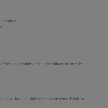
ar semaine.
ure.
r de 3 notions fonda­men­tales, consti­tuant la base de la
es actes de la vie quoti­dienne, mise en place d’ate­liers