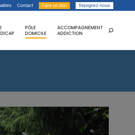
alités
Contact
Faire un don
Rejoignez-nous
E
PÔLE
ACCOMPAGNEMENT
Recherche
DICAP
DOMICILE
ADDICTION
: