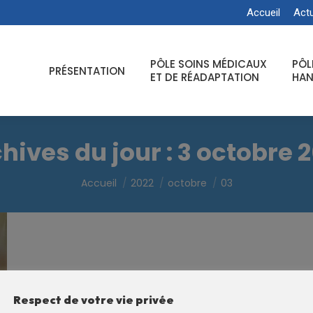
Accueil
Actu
PÔLE SOINS MÉDICAUX
PÔL
PRÉSENTATION
ET DE RÉADAPTATION
HAN
hives du jour :
3 octobre 
Vous êtes ici :
Accueil
2022
octobre
03
Respect de votre vie privée