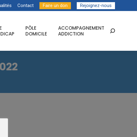
alités
Contact
Faire un don
Rejoignez-nous
E
PÔLE
ACCOMPAGNEMENT
Recherche
DICAP
DOMICILE
ADDICTION
:
2022